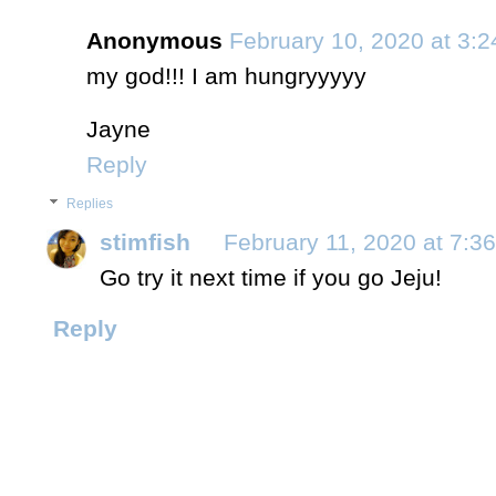
Anonymous
February 10, 2020 at 3:
my god!!! I am hungryyyyy
Jayne
Reply
Replies
stimfish
February 11, 2020 at 7:3
Go try it next time if you go Jeju!
Reply