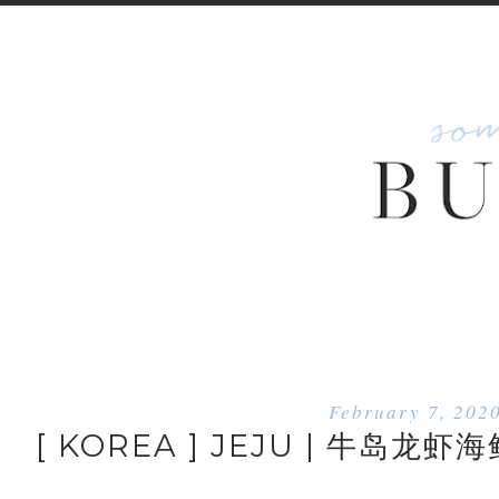
February 7, 202
[ KOREA ] JEJU | 牛岛龙