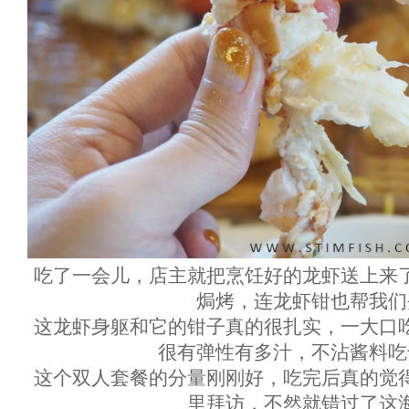
吃了一会儿，店主就把烹饪好的龙虾送上来
焗烤，连龙虾钳也帮我们
这龙虾身躯和它的钳子真的很扎实，一大口
很有弹性有多汁，不沾酱料吃
这个双人套餐的分量刚刚好，吃完后真的觉
里拜访，不然就错过了这