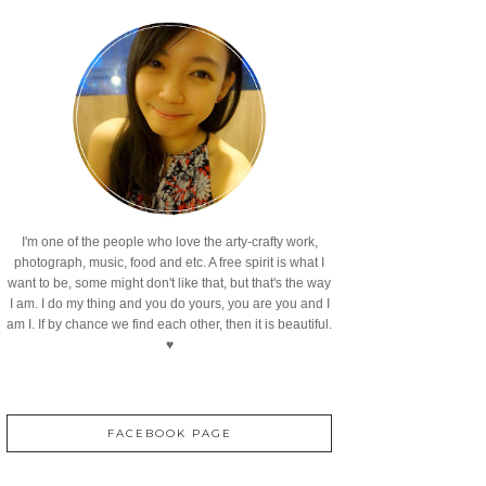
I'm one of the people who love the arty-crafty work,
photograph, music, food and etc. A free spirit is what I
want to be, some might don't like that, but that's the way
I am. I do my thing and you do yours, you are you and I
am I. If by chance we find each other, then it is beautiful.
♥
FACEBOOK PAGE