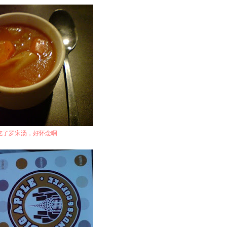
ary吃了罗宋汤，好怀念啊