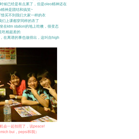
g的时候已经是有点累了，但是oleo精神还在
eo精神是团结和搞笑~
t，可惜买不到我们大家一样的衣
我们上课都穿同样的衣了
在ktm station的地上吃噢，很变态
且吃相超差的
起，在离谱的事也做得出，这叫自high
有机会一起拍照了，说peace!
ich bui，pepsi和我）