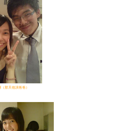
啊（那天他演爸爸）