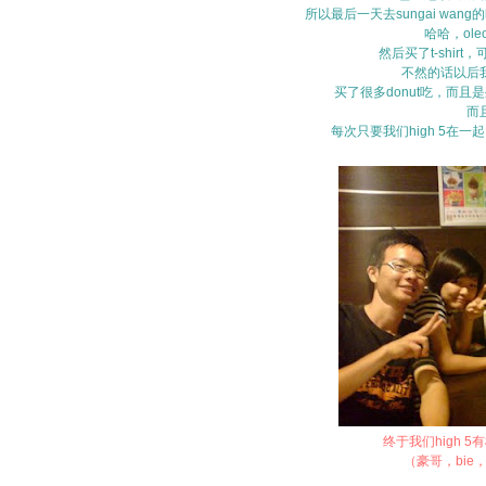
所以最后一天去sungai wan
哈哈，ol
然后买了t-shir
不然的话以后
买了很多donut吃，而且是坐
而
每次只要我们high 5在一
终于我们high 5
（豪哥，bie，m