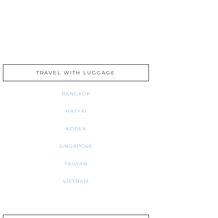
TRAVEL WITH LUGGAGE
BANGKOK
HATYAI
KOREA
SINGAPORE
TAIWAN
VIETNAM