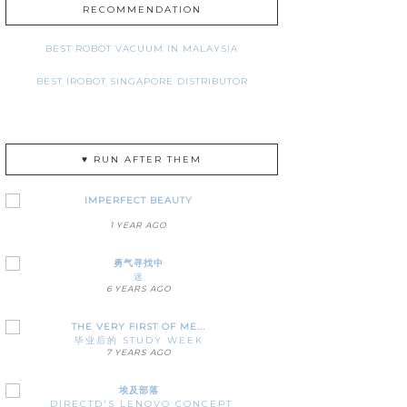
RECOMMENDATION
BEST ROBOT VACUUM IN MALAYSIA
BEST IROBOT SINGAPORE DISTRIBUTOR
♥ RUN AFTER THEM
IMPERFECT BEAUTY
1 YEAR AGO
勇气寻找中
迷
6 YEARS AGO
THE VERY FIRST OF ME...
毕业后的 STUDY WEEK
7 YEARS AGO
埃及部落
DIRECTD'S LENOVO CONCEPT