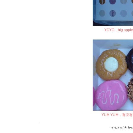
YOYO，big ap
YUM YUM，有
write with lo