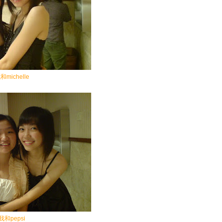
和michelle
我和pepsi