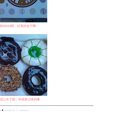
ple的donut耶，好美的盒子啊~
没有流口水了呢，有很多口味的噢
ve ♥
stimfish
1 comment: